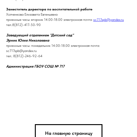
Заместитель директора по воспитательной работе
Холченкова Елизавета Евгеньевна
приемные часы: вторник 14.00-18.00 электронная почта:
sc717spb@yandex.ru
тел.:8(812)-417-50-90
Заведующий отделением "Детский сад"
Эрник Юлия Николаевна
приемные часы: понедельник 14.00-18.00 электронная почта:
sc717spb@yandex.ru
тел.: 8(812)-246-92-64
Администрация ГБОУ СОШ № 717
На главную страницу